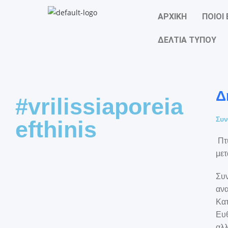
ΑΡΧΙΚΗ
ΠΟΙΟΙ
ΔΕΛΤΙΑ ΤΥΠΟΥ
Δ
#vrilissiaporeia
Συν
efthinis
Πτ
με
Συν
ανα
Κατ
Ευθ
αλλ