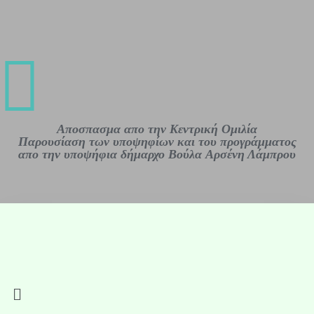
Αποσπασμα απο την Κεντρική Ομιλία
Παρουσίαση των υποψηφίων και του προγράμματος
απο την υποψήφια δήμαρχο Βούλα Aρσένη Λάμπρου